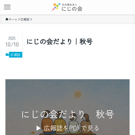
ホーム
広報誌
2025
にじの会だより｜秋号
10/10
広報誌
にじの会だより 秋号
▶ 広報誌をPDFで見る