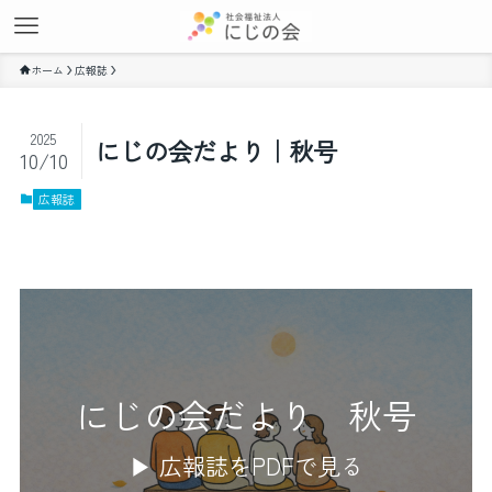
ホーム
広報誌
2025
にじの会だより｜秋号
10/10
広報誌
にじの会だより 秋号
▶ 広報誌をPDFで見る